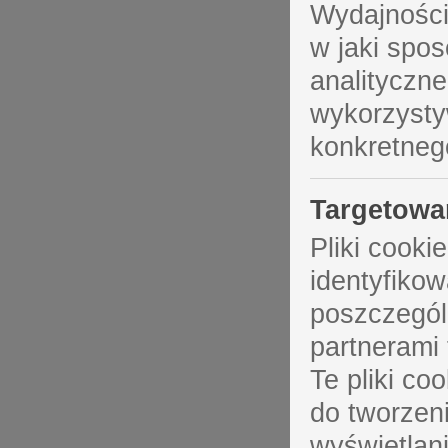
Wydajnościo
w jaki spos
analityczne
wykorzysty
konkretneg
Targetowa
Pliki cook
identyfiko
poszczegól
partnerami 
Te pliki c
do tworzeni
wyświetlan