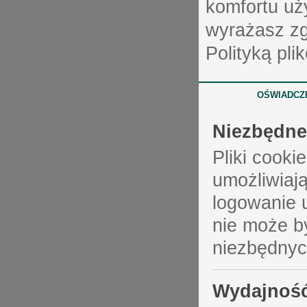
komfortu uż
wyrażasz zg
Polityką pli
OŚWIADCZE
Niezbędne
Pliki cooki
umożliwiają
logowanie 
nie może b
niezbędnyc
Wydajnoś